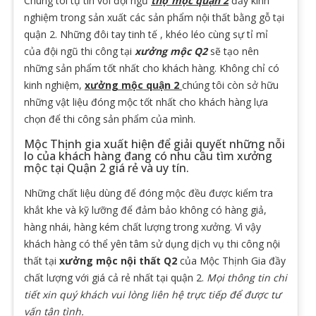
Chúng tôi tự tin với đội ngũ
thợ mộc quận 2
đầy kinh
nghiệm trong sản xuất các sản phẩm nội thất bằng gỗ tại
quận 2. Những đôi tay tinh tế , khéo léo cùng sự tỉ mỉ
của đội ngũ thi công tại
xưởng mộc Q2
sẽ tạo nên
những sản phẩm tốt nhất cho khách hàng. Không chỉ có
kinh nghiệm,
xưởng mộc quận 2
chúng tôi còn sở hữu
những vật liệu đóng mộc tốt nhất cho khách hàng lựa
chọn để thi công sản phẩm của mình.
Mộc Thịnh gia xuất hiện để giải quyết những nỗi
lo của khách hàng đang có nhu cầu tìm xưởng
mộc tại Quận 2 giá rẻ và uy tín.
Những chất liệu dùng để đóng mộc đều được kiểm tra
khắt khe và kỹ lưỡng để đảm bảo không có hàng giả,
hàng nhái, hàng kém chất lượng trong xưởng. Vì vậy
khách hàng có thể yên tâm sử dụng dịch vụ thi công nội
thất tại
xưởng mộc nội thất Q2
của Mộc Thịnh Gia đầy
chất lượng với giá cả rẻ nhất tại quận 2.
Mọi thông tin chi
tiết xin quý khách vui lòng liên hệ trực tiếp để được tư
vấn tận tình.