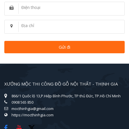
Điện thoại
Địa chỉ
XƯỞNG MỘC THI CÔNG ĐỒ GỖ NỘI THẤT - THỊNH GIA
866/1 Quốc lộ 13,P.Hiệp Bình Phước, TP thủ Đức, TP.Hồ Chí Minh
0908 565 850
mocthinhgia@gmail.com
https://mocthinhgia.com