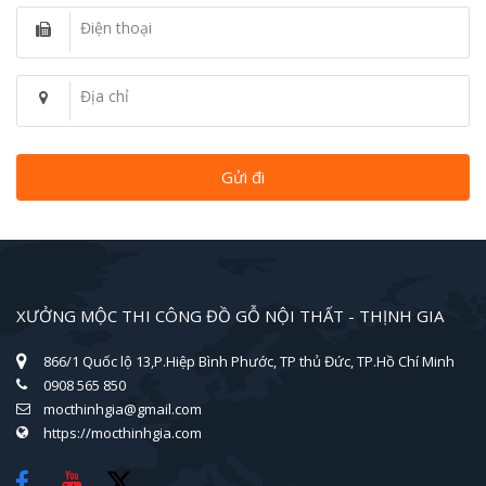
Điện thoại
Địa chỉ
XƯỞNG MỘC THI CÔNG ĐỒ GỖ NỘI THẤT - THỊNH GIA
866/1 Quốc lộ 13,P.Hiệp Bình Phước, TP thủ Đức, TP.Hồ Chí Minh
0908 565 850
mocthinhgia@gmail.com
https://mocthinhgia.com