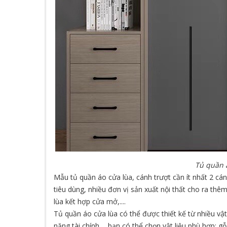
Tủ quần á
Mẫu tủ quần áo cửa lùa, cánh trượt cần ít nhất 2 cá
tiêu dùng, nhiều đơn vị sản xuất nội thất cho ra thê
lùa kết hợp cửa mở,....
Tủ quần áo cửa lùa có thể được thiết kế từ nhiều vật
năng tài chính,... bạn có thể chọn vật liệu phù hợp: