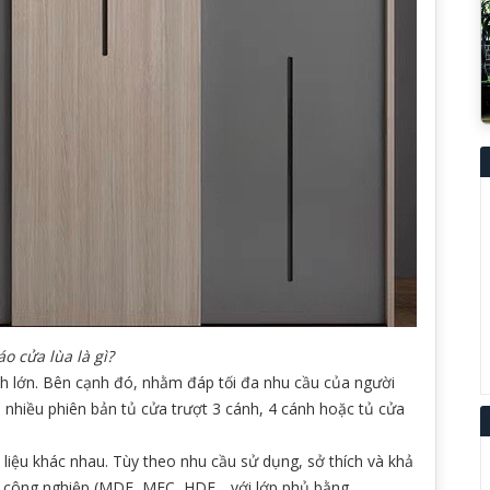
o cửa lùa là gì?
nh lớn. Bên cạnh đó, nhằm đáp tối đa nhu cầu của người
m nhiều phiên bản tủ cửa trượt 3 cánh, 4 cánh hoặc tủ cửa
 liệu khác nhau. Tùy theo nhu cầu sử dụng, sở thích và khả
 gỗ công nghiệp (MDF, MFC, HDF,.. với lớp phủ bằng