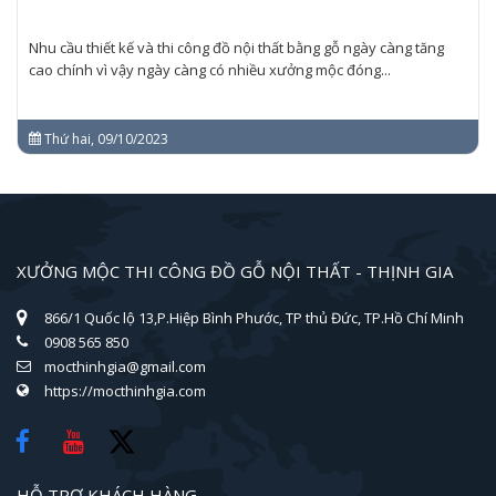
Nhu cầu thiết kế và thi công đồ nội thất bằng gỗ ngày càng tăng
cao chính vì vậy ngày càng có nhiều xưởng mộc đóng...
Thứ hai, 09/10/2023
XƯỞNG MỘC THI CÔNG ĐỒ GỖ NỘI THẤT - THỊNH GIA
866/1 Quốc lộ 13,P.Hiệp Bình Phước, TP thủ Đức, TP.Hồ Chí Minh
0908 565 850
mocthinhgia@gmail.com
https://mocthinhgia.com
HỖ TRỢ KHÁCH HÀNG