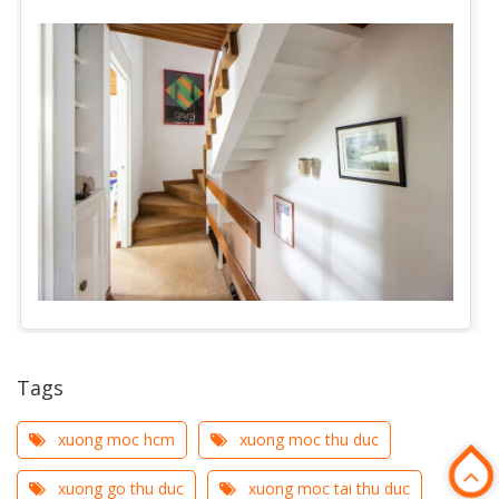
Tags
xuong moc hcm
xuong moc thu duc
xuong go thu duc
xuong moc tai thu duc