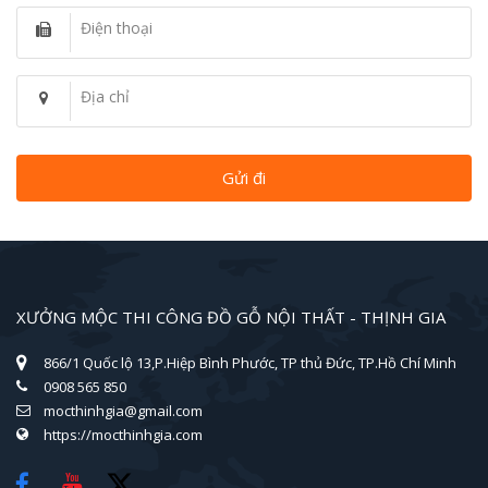
Điện thoại
Địa chỉ
XƯỞNG MỘC THI CÔNG ĐỒ GỖ NỘI THẤT - THỊNH GIA
866/1 Quốc lộ 13,P.Hiệp Bình Phước, TP thủ Đức, TP.Hồ Chí Minh
0908 565 850
mocthinhgia@gmail.com
https://mocthinhgia.com