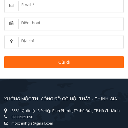
Email *
Điện thoại
Địa chỉ
XƯỞNG MỘC THI CÔNG ĐỒ GỖ NỘI THẤT - THỊNH GIA
866/1 Quốc lộ 13,P.Hiệp Bình Phước, TP thủ Đức, TP.Hồ Chí Minh
0908 565 850
mocthinhgia@gmail.com