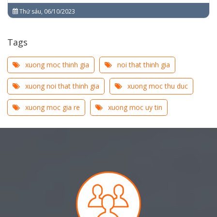
Thứ sáu, 06/10/2023
Tags
xuong moc thinh gia
noi that thinh gia
xuong noi that thinh gia
xuong moc thu duc
xuong moc gia re
xuong moc uy tin