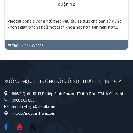
quận 12
Việc đặt đóng giường ngủ theo yêu cầu sẽ giúp cho bạn sử dụng
không gian phòng ngủ một cách khoa học hơn, tiện nghi hơn...
Thứ tư, 11/10/2023
XƯỞNG MỘC THI CÔNG ĐỒ GỖ NỘI THẤT - THỊNH GIA
866/1 Quốc lộ 13,P.Hiệp Bình Phước, TP thủ Đức, TP.Hồ Chí Minh
0908 565 850
mocthinhgia@gmail.com
https://mocthinhgia.com