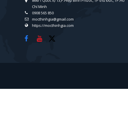
866/1 Quốc lộ 13,P.Hiệp Bình Phước, TP thủ Đức, TP.Hồ
Chí Minh
0908 565 850
mocthinhgia@gmail.com
https://mocthinhgia.com