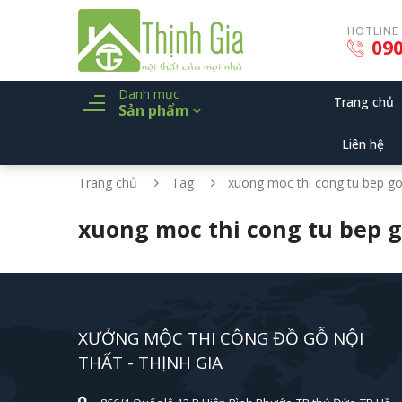
HOTLINE
090
Danh mục
Trang chủ
Sản phẩm
Liên hệ
Trang chủ
Tag
xuong moc thi cong tu bep g
xuong moc thi cong tu bep g
XƯỞNG MỘC THI CÔNG ĐỒ GỖ NỘI
THẤT - THỊNH GIA