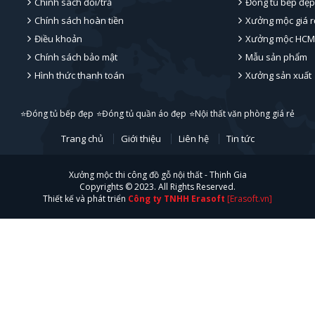
Chính sách đổi/trả
Đóng tủ bếp đẹp
Chính sách hoàn tiền
Xưởng mộc giá r
Điều khoản
Xưởng mộc HCM
Chính sách bảo mật
Mẫu sản phẩm
Hình thức thanh toán
Xưởng sản xuất
⭐Đóng tủ bếp đẹp
⭐Đóng tủ quần áo đẹp
⭐Nội thất văn phòng giá rẻ
Trang chủ
Giới thiệu
Liên hệ
Tin tức
Xưởng mộc thi công đồ gỗ nội thất - Thịnh Gia
Copyrights © 2023. All Rights Reserved.
Thiết kế và phát triển
Công ty TNHH Erasoft
[Erasoft.vn]