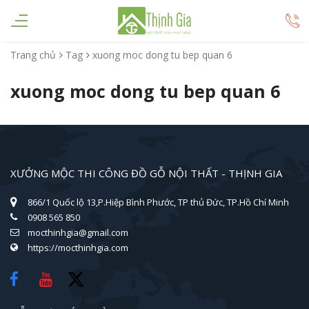
Trang chủ
Tag
xuong moc dong tu bep quan 6
xuong moc dong tu bep quan 6
XƯỞNG MỘC THI CÔNG ĐỒ GỖ NỘI THẤT - THỊNH GIA
866/1 Quốc lộ 13,P.Hiệp Bình Phước, TP thủ Đức, TP.Hồ Chí Minh
0908 565 850
mocthinhgia@gmail.com
https://mocthinhgia.com