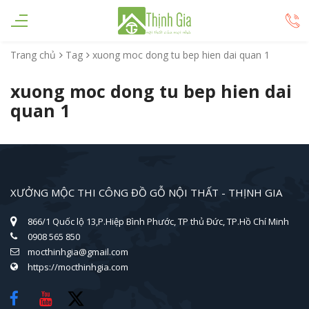
Trang chủ
Tag
xuong moc dong tu bep hien dai quan 1
xuong moc dong tu bep hien dai
quan 1
XƯỞNG MỘC THI CÔNG ĐỒ GỖ NỘI THẤT - THỊNH GIA
866/1 Quốc lộ 13,P.Hiệp Bình Phước, TP thủ Đức, TP.Hồ Chí Minh
0908 565 850
mocthinhgia@gmail.com
https://mocthinhgia.com