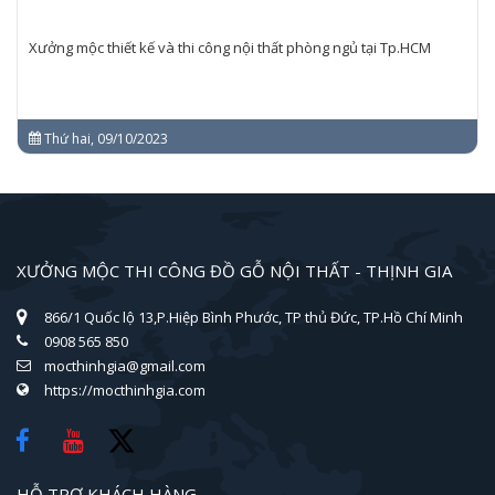
Xưởng mộc thiết kế và thi công nội thất phòng ngủ tại Tp.HCM
Thứ hai, 09/10/2023
XƯỞNG MỘC THI CÔNG ĐỒ GỖ NỘI THẤT - THỊNH GIA
866/1 Quốc lộ 13,P.Hiệp Bình Phước, TP thủ Đức, TP.Hồ Chí Minh
0908 565 850
mocthinhgia@gmail.com
https://mocthinhgia.com
HỖ TRỢ KHÁCH HÀNG