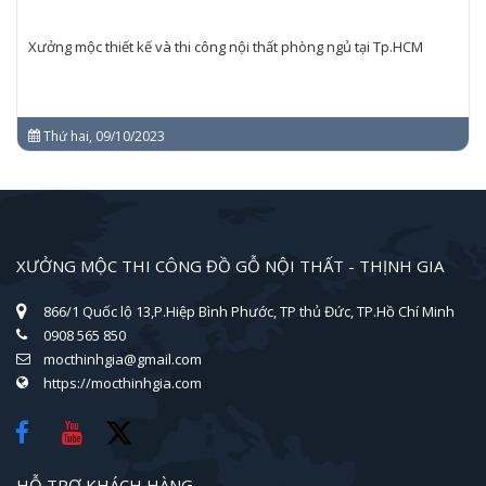
Xưởng mộc thiết kế và thi công nội thất phòng ngủ tại Tp.HCM
Thứ hai, 09/10/2023
XƯỞNG MỘC THI CÔNG ĐỒ GỖ NỘI THẤT - THỊNH GIA
866/1 Quốc lộ 13,P.Hiệp Bình Phước, TP thủ Đức, TP.Hồ Chí Minh
0908 565 850
mocthinhgia@gmail.com
https://mocthinhgia.com
HỖ TRỢ KHÁCH HÀNG