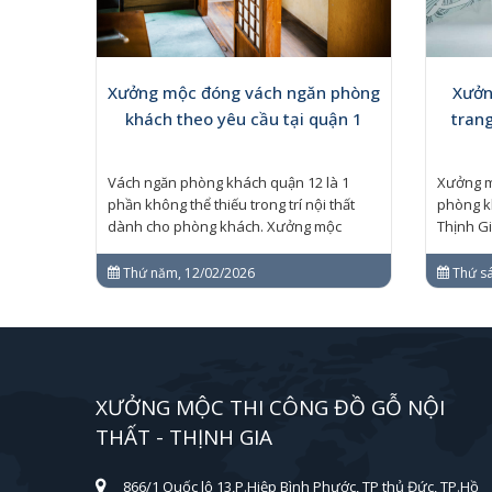
Xưởng mộc đóng vách ngăn phòng
Xưởn
khách theo yêu cầu tại quận 1
trang
Vách ngăn phòng khách quận 12 là 1
Xưởng mộ
phần không thể thiếu trong trí nội thất
phòng k
dành cho phòng khách. Xưởng mộc
Thịnh Gi
đóng...
Thứ năm, 12/02/2026
Thứ sá
XƯỞNG MỘC THI CÔNG ĐỒ GỖ NỘI
THẤT - THỊNH GIA
866/1 Quốc lộ 13,P.Hiệp Bình Phước, TP thủ Đức, TP.Hồ