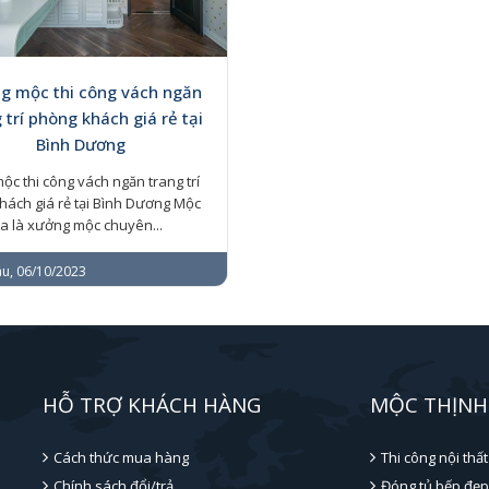
g mộc thi công vách ngăn
 trí phòng khách giá rẻ tại
Bình Dương
c thi công vách ngăn trang trí
hách giá rẻ tại Bình Dương Mộc
a là xưởng mộc chuyên...
u, 06/10/2023
HỖ TRỢ KHÁCH HÀNG
MỘC THỊNH
Cách thức mua hàng
Thi công nội thất
Chính sách đổi/trả
Đóng tủ bếp đẹp