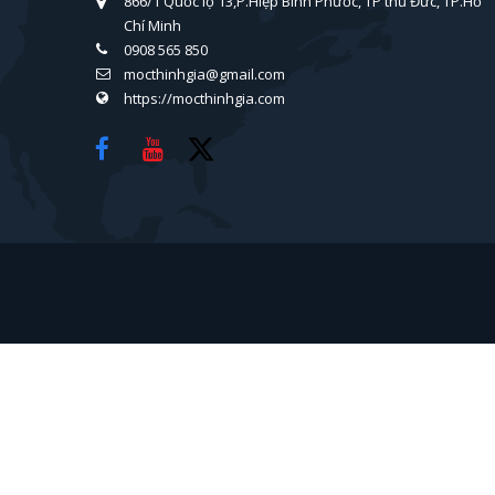
866/1 Quốc lộ 13,P.Hiệp Bình Phước, TP thủ Đức, TP.Hồ
Chí Minh
0908 565 850
mocthinhgia@gmail.com
https://mocthinhgia.com