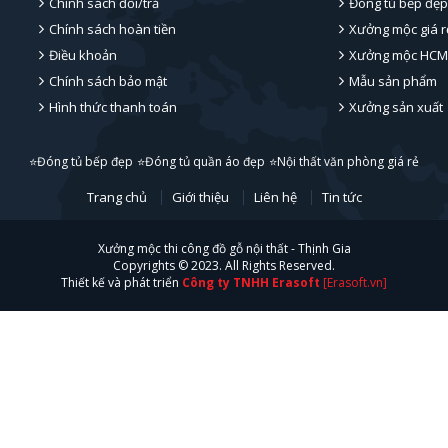
Chính sách đổi/trả
Đóng tủ bếp đẹp
Chính sách hoàn tiền
Xưởng mộc giá r
Điều khoản
Xưởng mộc HCM
Chính sách bảo mật
Mẫu sản phẩm
Hình thức thanh toán
Xưởng sản xuất
⭐Đóng tủ bếp đẹp
⭐Đóng tủ quần áo đẹp
⭐Nội thất văn phòng giá rẻ
Trang chủ
Giới thiệu
Liên hệ
Tin tức
Xưởng mộc thi công đồ gỗ nội thất - Thịnh Gia
Copyrights © 2023. All Rights Reserved.
Thiết kế và phát triển
Công ty TNHH Erasoft
[Erasoft.vn]