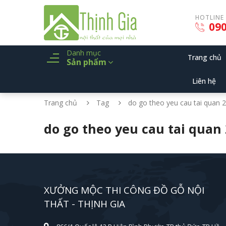
HOTLINE
090
Danh mục
Trang chủ
Sản phẩm
Liên hệ
Trang chủ
Tag
do go theo yeu cau tai quan 2
do go theo yeu cau tai quan 
XƯỞNG MỘC THI CÔNG ĐỒ GỖ NỘI
THẤT - THỊNH GIA