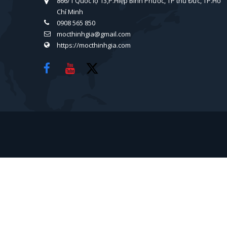
866/1 Quốc lộ 13,P.Hiệp Bình Phước, TP thủ Đức, TP.Hồ
Chí Minh
0908 565 850
mocthinhgia@gmail.com
https://mocthinhgia.com