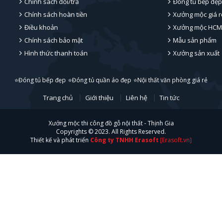
Chính sách đổi/trả
Đóng tủ bếp đẹp
Chính sách hoàn tiền
Xưởng mộc giá r
Điều khoản
Xưởng mộc HCM
Chính sách bảo mật
Mẫu sản phẩm
Hình thức thanh toán
Xưởng sản xuất
⭐Đóng tủ bếp đẹp
⭐Đóng tủ quần áo đẹp
⭐Nội thất văn phòng giá rẻ
Trang chủ
Giới thiệu
Liên hệ
Tin tức
Xưởng mộc thi công đồ gỗ nội thất - Thịnh Gia
Copyrights © 2023. All Rights Reserved.
Thiết kế và phát triển
Công ty TNHH Erasoft
[Erasoft.vn]