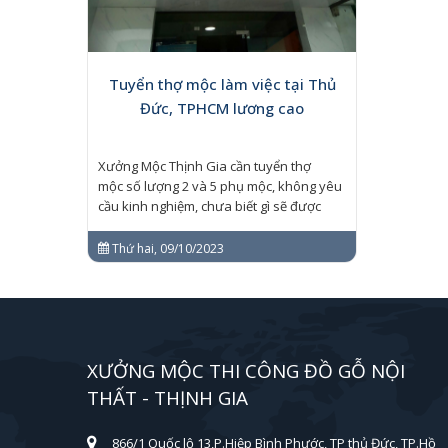
Tuyển thợ mộc làm việc tại Thủ
Đức, TPHCM lương cao
Xưởng Mộc Thịnh Gia cần tuyển thợ
mộc số lượng 2 và 5 phụ mộc, không yêu
cầu kinh nghiệm, chưa biết gì sẽ được
đào tạo...
Thứ hai, 09/10/2023
XƯỞNG MỘC THI CÔNG ĐỒ GỖ NỘI
THẤT - THỊNH GIA
866/1 Quốc lộ 13,P.Hiệp Bình Phước, TP thủ Đức, TP.Hồ